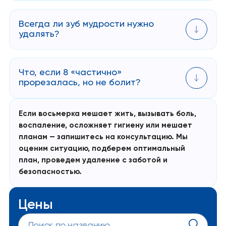
Мягкую пищу можно есть в первые 3-5 дней.
Твердую — после заживления, по рекомендации
Всегда ли зуб мудрости нужно
врача. Тяжелые нагрузки возможны минимум через
удалять?
5-7 дней.
Нет. Если восьмерка растет нормально, не
мешает, десна здоровы, нет воспалений — можно
Что, если 8 «частично»
наблюдать. Удалять — только при показаниях.
прорезалась, но не болит?
В таких случаях врач оценивает риск: давление
на другие зубы, воспаления, гигиену,
Если восьмерка мешает жить, вызывать боль,
расположение. Если есть риск — может
воспаление, осложняет гигиену или мешает
рекомендовать удаление.
планам — запишитесь на консультацию. Мы
оценим ситуацию, подберем оптимальный
план, проведем удаление с заботой и
безопасностью.
Цены