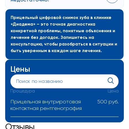
недостаточно?
Если врачу нужна информация о большем
участке кости или нескольких зубах, он может
Прицельный цифровой снимок зуба в клинике
рекомендовать панорамный снимок или КТ. Это
«Диадема» – это точная диагностика
обсуждают заранее и объясняют причину.
конкретной проблемы, понятные объяснения и
лечение без догадок. Запишитесь на
консультацию, чтобы разобраться в ситуации и
быть уверенным в каждом шаге лечения.
Цены
Процедура
Цена
Прицельная внутриротовая
500 руб.
контактная рентгенография
Отзывы