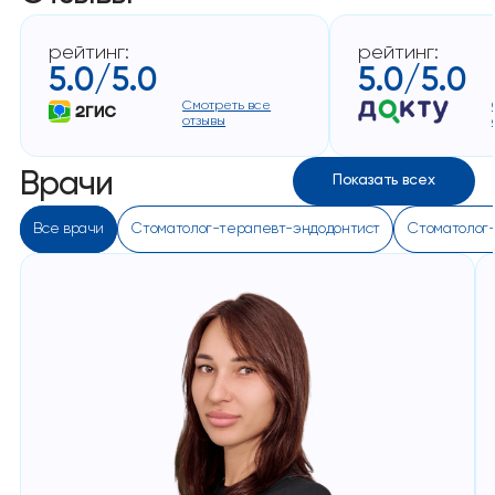
рейтинг:
рейтинг:
5.0/5.0
5.0/5.0
Смотреть все
отзывы
Врачи
Показать всех
Все врачи
Стоматолог-терапевт-эндодонтист
Стоматолог