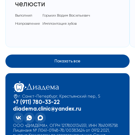
челюсти
Выполнил
Горьких Вадим Васильевич
Направление
Имплантация зубов
Показать все
г. Санкт-Петербург, Крестьянский пер., 5
+7 (911) 780-33-22
diadema.clinic@yandex.ru
ООО «ДИАДЕМА», ОГРН 1217800134551, ИНН 7841095758
Лицензия № Л041-01148-78/00383624 от 09.12.2021,