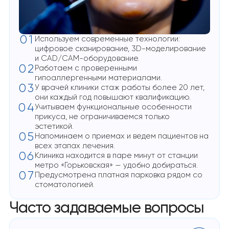
01
Используем современные технологии:
цифровое сканирование, 3D-моделирование
и CAD/CAM-оборудование.
02
Работаем с проверенными
гипоаллергенными материалами.
03
У врачей клиники стаж работы более 20 лет,
они каждый год повышают квалификацию.
04
Учитываем функциональные особенности
прикуса, не ограничиваемся только
эстетикой.
05
Напоминаем о приемах и ведем пациентов на
всех этапах лечения.
06
Клиника находится в паре минут от станции
метро «Горьковская» — удобно добираться.
07
Предусмотрена платная парковка рядом со
стоматологией.
Часто задаваемые вопросы