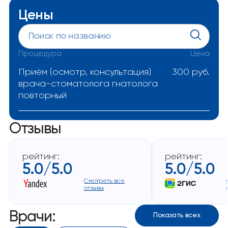
Первые изменения могут быть заметны уже через
4–6 недель. Окончательный результат зависит от
Цены
сложности случая и соблюдения режима. Врач
будет отслеживать прогресс на контрольных
визитах.
Процедура
Цена
Приём (осмотр, консультация)
300 руб.
врача-стоматолога гнатолога
повторный
Отзывы
рейтинг:
рейтинг:
5.0/5.0
5.0/5.0
Смотреть все
отзывы
Врачи:
Показать всех