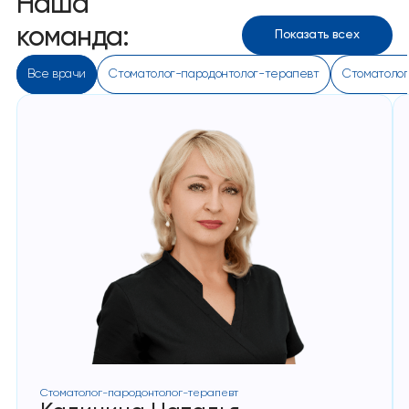
Наша
команда:
Показать всех
Все врачи
Стоматолог-пародонтолог-терапевт
Стоматолог
Стоматолог-пародонтолог-терапевт