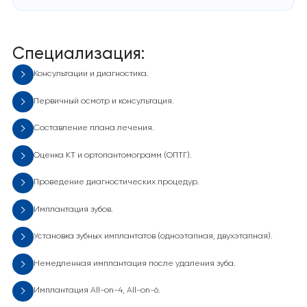
Специализация:
Консультации и диагностика.
Первичный осмотр и консультация.
Составление плана лечения.
Оценка КТ и ортопантомограмм (ОПТГ).
Проведение диагностических процедур.
Имплантация зубов.
Установка зубных имплантатов (одноэтапная, двухэтапная).
Немедленная имплантация после удаления зуба.
Имплантация All-on-4, All-on-6.