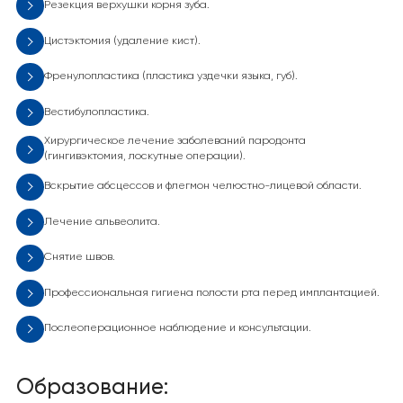
Резекция верхушки корня зуба.
Цистэктомия (удаление кист).
Френулопластика (пластика уздечки языка, губ).
Вестибулопластика.
Хирургическое лечение заболеваний пародонта
(гингивэктомия, лоскутные операции).
Вскрытие абсцессов и флегмон челюстно-лицевой области.
Лечение альвеолита.
Снятие швов.
Профессиональная гигиена полости рта перед имплантацией.
Послеоперационное наблюдение и консультации.
Образование: