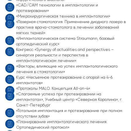
«CAD/CAM технологии в имплантологии и
протезировании»
«Микрохирургическая техника в имплантологии»
«Лазерная стоматология. Применение диодного лазера в
практике врача-стоматолога в лечении заболеваний
мягких тканей»
«Имплантологическая система Straumann, базовый
ортопедический курс»
Конгресс «Synergy of actualities and perspectives –
синергия реальности и перспектив в
имплантологическом лечении»
«Факторы, влияющие на успех имплантологического
лечения в стоматологии»
Курс «Несъемное протезирование с опорой на 4-6
имплантатов»
«Протоколы MALO. Концепция All-on-4»
«Слагаемые успеха при протезировании на
имплантатах», Учебный центр «Северная Каролина», г.
Санкт-Петербург
«Тотальная имплантация и протезирование при полном
отсутствии зубов»
«Планирование имплантологического лечения.
Ортопедический протокол»