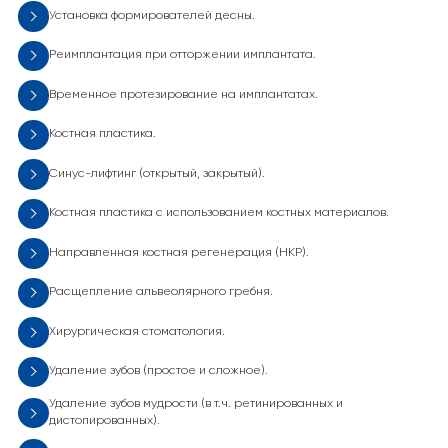
Установка формирователей десны.
Реимплантация при отторжении имплантата.
Временное протезирование на имплантатах.
Костная пластика.
Синус-лифтинг (открытый, закрытый).
Костная пластика с использованием костных материалов.
Направленная костная регенерация (НКР).
Расщепление альвеолярного гребня.
Хирургическая стоматология.
Удаление зубов (простое и сложное).
Удаление зубов мудрости (в т.ч. ретинированных и
дистопированных).